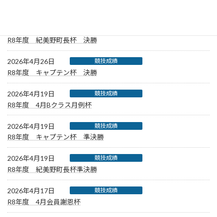
R8年度 4月Aクラス月例杯
2026年4月26日
競技成績
R8年度 紀美野町長杯 決勝
2026年4月26日
競技成績
R8年度 キャプテン杯 決勝
2026年4月19日
競技成績
R8年度 4月Bクラス月例杯
2026年4月19日
競技成績
R8年度 キャプテン杯 準決勝
2026年4月19日
競技成績
R8年度 紀美野町長杯準決勝
2026年4月17日
競技成績
R8年度 4月会員謝恩杯