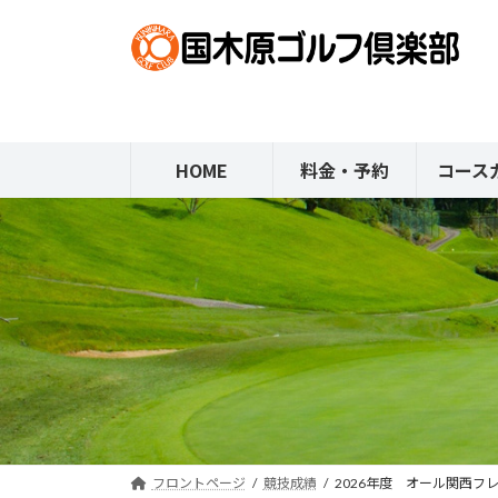
コ
ナ
ン
ビ
テ
ゲ
ン
ー
ツ
シ
へ
ョ
HOME
料金・予約
コース
ス
ン
キ
に
ッ
移
プ
動
フロントページ
競技成績
2026年度 オール関西フ