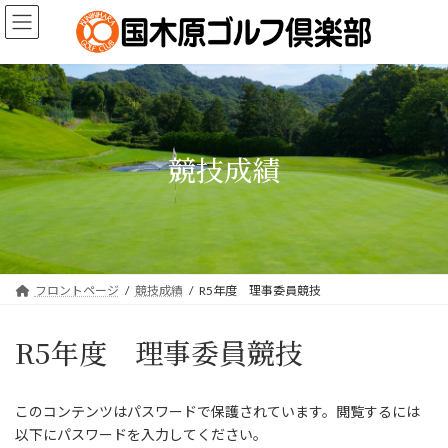
コ
ナ
ン
ビ
テ
ゲ
ン
ー
ツ
シ
へ
ョ
ス
ン
キ
に
競技成績
ッ
移
プ
動
フロントページ
競技成績
R5年度 理事委員競技
R5年度 理事委員競技
このコンテンツはパスワードで保護されています。閲覧するには
以下にパスワードを入力してください。