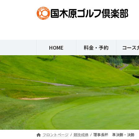
コ
ナ
ン
ビ
テ
ゲ
ン
ー
ツ
シ
へ
ョ
HOME
料金・予約
コース
ス
ン
キ
に
ッ
移
プ
動
フロントページ
競技成績
理事長杯 準決勝・決勝