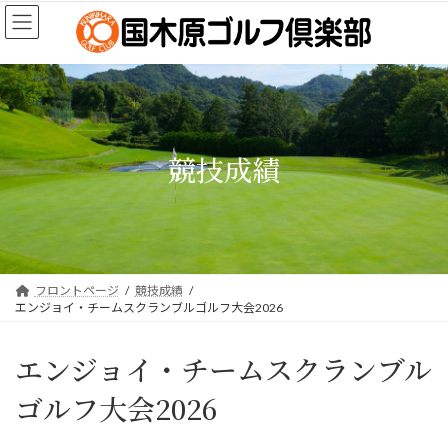
コ
ナ
ン
ビ
テ
ゲ
ン
ー
ツ
シ
へ
ョ
ス
ン
キ
に
競技成績
ッ
移
プ
動
フロントページ
競技成績
エンジョイ・チームスクランブルゴルフ大会2026
エンジョイ・チームスクランブル
ゴルフ大会2026